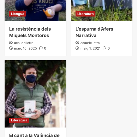
Llengua
Literatura
La resistència dels
L’espurna d’Afers
Miquels Montoros
Narrativa
acaudelletra
acaudelletra
març 16, 2025
0
maig 1, 2021
0
Literatura
El cant a la València de