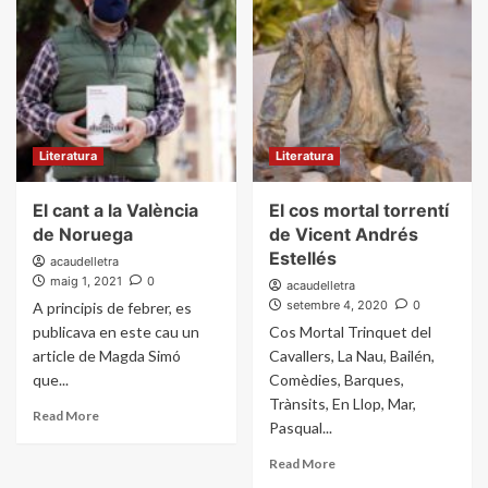
Literatura
Literatura
El cant a la València
El cos mortal torrentí
de Noruega
de Vicent Andrés
Estellés
acaudelletra
maig 1, 2021
0
acaudelletra
setembre 4, 2020
0
A principis de febrer, es
publicava en este cau un
Cos Mortal Trinquet del
article de Magda Simó
Cavallers, La Nau, Bailén,
que...
Comèdies, Barques,
Trànsits, En Llop, Mar,
Read More
Pasqual...
Read More