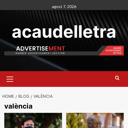
Skip
agost 7, 2026
to
content
acaudelletra
Primary
Menu
HOME
BLOG
VALÈNCIA
valència