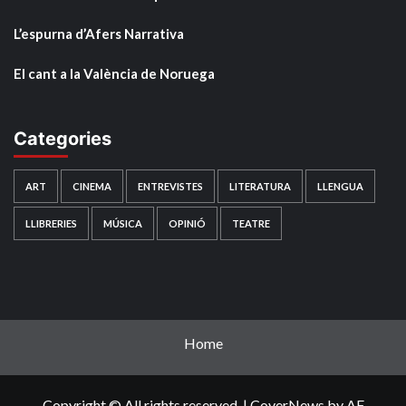
L’espurna d’Afers Narrativa
El cant a la València de Noruega
Categories
ART
CINEMA
ENTREVISTES
LITERATURA
LLENGUA
LLIBRERIES
MÚSICA
OPINIÓ
TEATRE
Home
Copyright © All rights reserved.
|
CoverNews
by AF