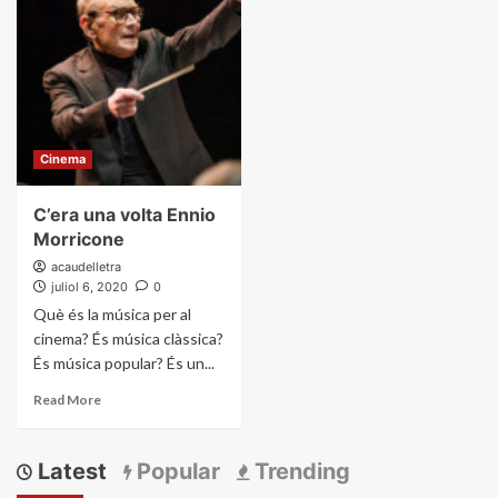
Cinema
C’era una volta Ennio
Morricone
acaudelletra
juliol 6, 2020
0
Què és la música per al
cinema? És música clàssica?
És música popular? És un...
Read More
Latest
Popular
Trending