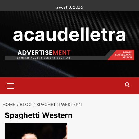
Skip
agost 8, 2026
to
content
acaudelletra
Primary
Menu
HOME
BLOG
SPAGHETTI WESTERN
Spaghetti Western