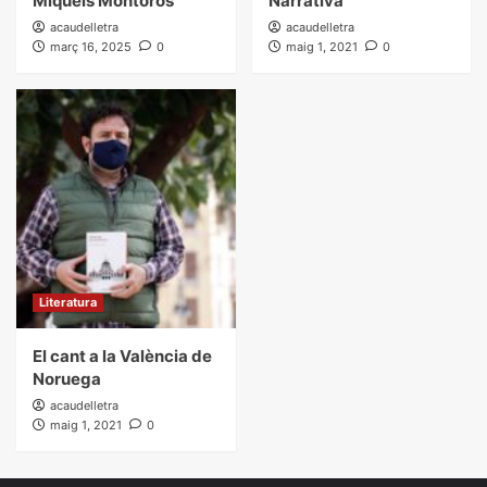
Miquels Montoros
Narrativa
acaudelletra
acaudelletra
març 16, 2025
0
maig 1, 2021
0
Literatura
El cant a la València de
Noruega
acaudelletra
maig 1, 2021
0