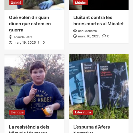
Opinió
Música
Què volen dir quan
Lluitant contra les
diuen que estem en
hores mortes al Micalet
guerra
acaudelletra
març 16, 2025
0
acaudelletra
març 19, 2025
0
Llengua
Literatura
La resistència dels
L’espurna d’Afers