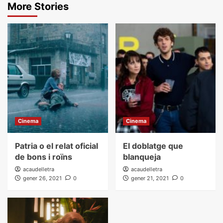
More Stories
Cinema
Cinema
Patria o el relat oficial
El doblatge que
de bons i roïns
blanqueja
acaudelletra
acaudelletra
gener 26, 2021
0
gener 21, 2021
0