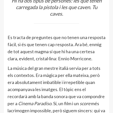
Hi ha dos tipus de persones: les que tenen
carregada la pistola i les que caven. Tu
caves.
Es tracta de preguntes que no tenen una resposta
fàcil, si és que tenen cap resposta. Ara bé, enmig
de tot aquest magma sí que hi ha una certesa
clara, evident, cristal·lina: Ennio Morricone.
La música del gran mestre italià servia per a tots
els contextos. Era màgica per ella mateixa, però
era absolutament imbatible i irrepetible quan
acompanyava les imatges. El tòpic ens el
recordarà amb la banda sonora que va compondre
per a
Cinema Paradiso
. Sí, un film i un
score
més
lacrimogen impossible, però siguem sincers: qui va