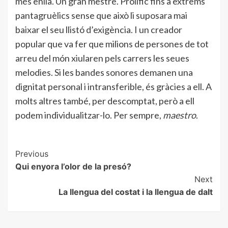
més enllà. Un gran mestre. Prolífic fins a extrems
pantagruèlics sense que això li suposara mai
baixar el seu llistó d’exigència. I un creador
popular que va fer que milions de persones de tot
arreu del món xiularen pels carrers les seues
melodies. Si les bandes sonores demanen una
dignitat personal i intransferible, és gràcies a ell. A
molts altres també, per descomptat, però a ell
podem individualitzar-lo. Per sempre,
maestro
.
Post
Previous
Qui enyora l’olor de la presó?
Navigation
Next
La llengua del costat i la llengua de dalt