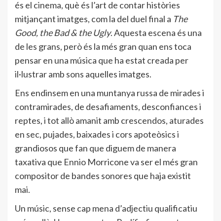
és el cinema, què és l’art de contar històries
mitjançant imatges, com la del duel final a
The
Good, the Bad & the Ugly
. Aquesta escena és una
de les grans, però és la més gran quan ens toca
pensar en una música que ha estat creada per
il·lustrar amb sons aquelles imatges.
Ens endinsem en una muntanya russa de mirades i
contramirades, de desafiaments, desconfiances i
reptes, i tot allò amanit amb crescendos, aturades
en sec, pujades, baixades i cors apoteòsics i
grandiosos que fan que diguem de manera
taxativa que Ennio Morricone va ser el més gran
compositor de bandes sonores que haja existit
mai.
Un músic, sense cap mena d’adjectiu qualificatiu