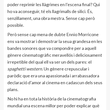
poder reprimir les llàgrimes en l’escena final? Qui
ho va aconseguir, té els llagrimalls de silici. És,
senzillament, una obra mestra. Sense cap però
possible.
Però sense cap mena de dubte Ennio Morricone
ens va mostrar i demostrar la seua grandesa en les
bandes sonores que va compondre per a aquell
gènere cinematogràfic meravellós i deliciosament
irrepetible del qual ell va ser un dels pares: el
spaghetti western
. Un gènere crepuscular i
paròdic que era una apassionada i arrabassadora
declaració d’amor al cinema en cadascun dels seus
plans.
No hi ha en tota la història de la cinematografia
mundial una escena millor per poder explicar què