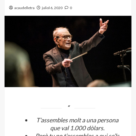
acaudelletra
juliol 6, 2020
0
T’assembles molt a una persona
que val 1.000 dòlars.
Però tu no t’assembles a qui se’ls