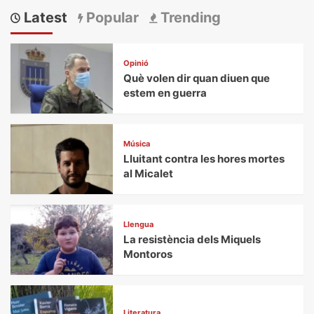
Latest
Popular
Trending
Opinió
Què volen dir quan diuen que
estem en guerra
Música
Lluitant contra les hores mortes
al Micalet
Llengua
La resistència dels Miquels
Montoros
Literatura