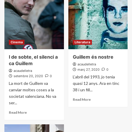
Cinema
Literatura
I de sobte, el silenci a
Guillem és nostre
ca Guillem
acaudelletra
març 27, 2020
0
acaudelletra
setembre 20, 2020
0
L’abril del 1993, jo tenia
La mort de Guillem va
quasi 12 anys. Ara en tinc
canviar moltes coses a la
38 i un fill...
societat valenciana. No va
Read More
ser...
Read More