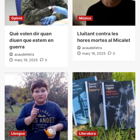
Opinió
Música
Què volen dir quan
Lluitant contra les
diuen que estem en
hores mortes al Micalet
guerra
acaudelletra
març 16, 2025
0
acaudelletra
març 19, 2025
0
Llengua
Literatura