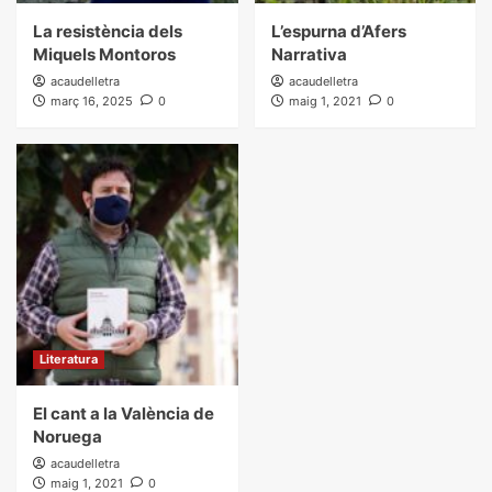
La resistència dels
L’espurna d’Afers
Miquels Montoros
Narrativa
acaudelletra
acaudelletra
març 16, 2025
0
maig 1, 2021
0
Literatura
El cant a la València de
Noruega
acaudelletra
maig 1, 2021
0