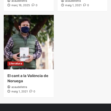
acaudelletra
acaudelletra
març 16, 2025
0
maig 1, 2021
0
Literatura
El cant a la València de
Noruega
acaudelletra
maig 1, 2021
0