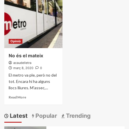
Opinió
No és el mateix
acaudelletra
març 8, 2020
0
El metro va ple, però no del
tot. Encara hi ha alguns
llocs lliures. M’assec,...
Read More
Latest
Popular
Trending