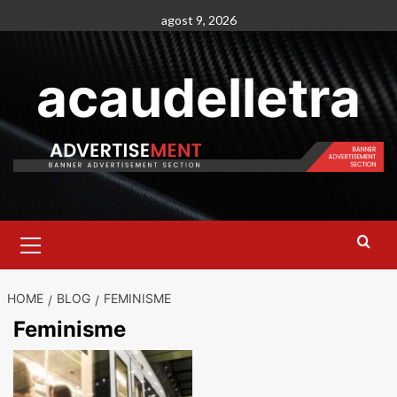
Skip
agost 9, 2026
to
content
acaudelletra
Primary
Menu
HOME
BLOG
FEMINISME
Feminisme