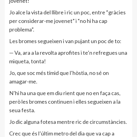
jovenet!
Jo alce la vista del llibre i ric un poc, entre “gràcies
per considerar-me jovenet” i “no hi ha cap
problema”.
Les bromes segueixen i van pujant un poc de to:
— Va, ara a la revolta aprofites i te’n refregues una
miqueta, tonta!
Jo, que soc més tímid que l’hòstia, no sé on
amagar-me.
N’hi ha una que em diu rient que no en faça cas,
però les bromes continuen i elles segueixen a la
seua festa.
Jo dic alguna fotesa mentre ric de circumstàncies.
Crec que és l’últim metro del dia que va cap a