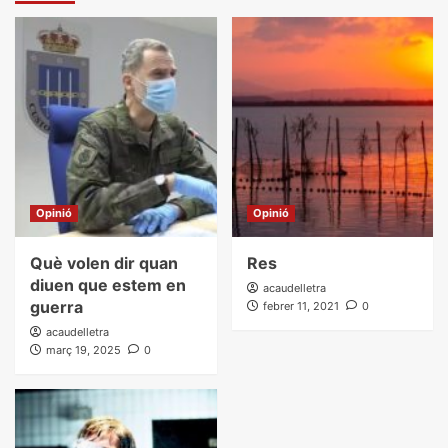
Opinió
Opinió
Què volen dir quan
Res
diuen que estem en
acaudelletra
guerra
febrer 11, 2021
0
acaudelletra
març 19, 2025
0