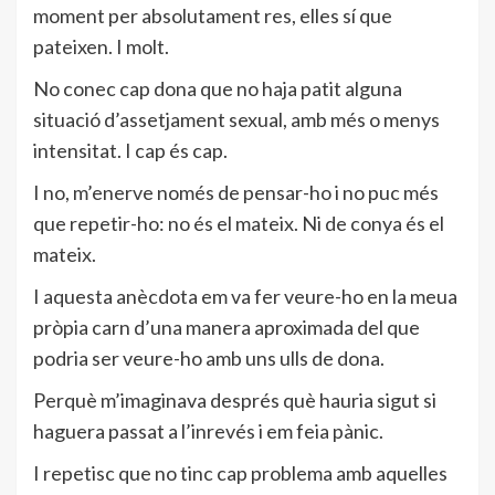
moment per absolutament res, elles sí que
pateixen. I molt.
No conec cap dona que no haja patit alguna
situació d’assetjament sexual, amb més o menys
intensitat. I cap és cap.
I no, m’enerve només de pensar-ho i no puc més
que repetir-ho: no és el mateix. Ni de conya és el
mateix.
I aquesta anècdota em va fer veure-ho en la meua
pròpia carn d’una manera aproximada del que
podria ser veure-ho amb uns ulls de dona.
Perquè m’imaginava després què hauria sigut si
haguera passat a l’inrevés i em feia pànic.
I repetisc que no tinc cap problema amb aquelles