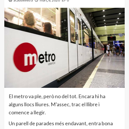
acaudelletra
març 8, 2020
0
El metro va ple, però no del tot. Encara hi ha
alguns llocs lliures. M’assec, trac el llibre i
comence a llegir.
Un parell de parades més endavant, entra bona