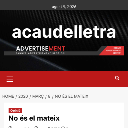
Skip
agost 9, 2026
to
content
acaudelletra
Primary
Menu
HOME
2020
MARÇ
8
NO ÉS EL MATEIX
Opinió
No és el mateix