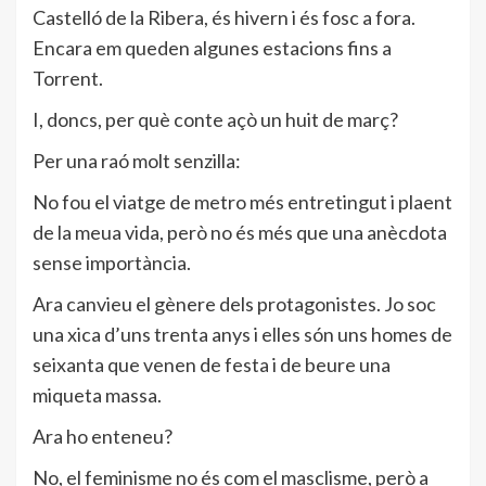
Castelló de la Ribera, és hivern i és fosc a fora.
Encara em queden algunes estacions fins a
Torrent.
I, doncs, per què conte açò un huit de març?
Per una raó molt senzilla:
No fou el viatge de metro més entretingut i plaent
de la meua vida, però no és més que una anècdota
sense importància.
Ara canvieu el gènere dels protagonistes. Jo soc
una xica d’uns trenta anys i elles són uns homes de
seixanta que venen de festa i de beure una
miqueta massa.
Ara ho enteneu?
No, el feminisme no és com el masclisme, però a