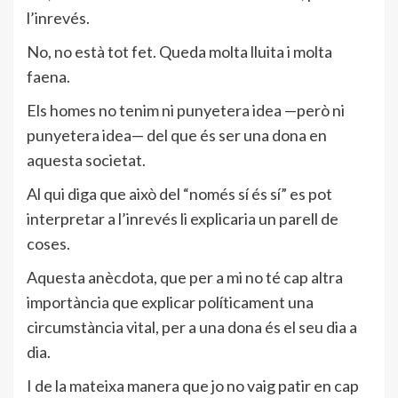
l’inrevés.
No, no està tot fet. Queda molta lluita i molta
faena.
Els homes no tenim ni punyetera idea —però ni
punyetera idea— del que és ser una dona en
aquesta societat.
Al qui diga que això del “només sí és sí” es pot
interpretar a l’inrevés li explicaria un parell de
coses.
Aquesta anècdota, que per a mi no té cap altra
importància que explicar políticament una
circumstància vital, per a una dona és el seu dia a
dia.
I de la mateixa manera que jo no vaig patir en cap