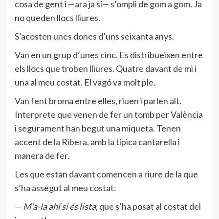
cosa de gent i —ara ja sí— s’ompli de gom a gom. Ja
no queden llocs lliures.
S’acosten unes dones d’uns seixanta anys.
Van en un grup d’unes cinc. Es distribueixen entre
els llocs que troben lliures. Quatre davant de mi i
una al meu costat. El vagó va molt ple.
Van fent broma entre elles, riuen i parlen alt.
Interprete que venen de fer un tomb per València
i segurament han begut una miqueta. Tenen
accent de la Ribera, amb la típica cantarella i
manera de fer.
Les que estan davant comencen a riure de la que
s’ha assegut al meu costat:
—
M’a-la ahí si és lista
, que s’ha posat al costat del