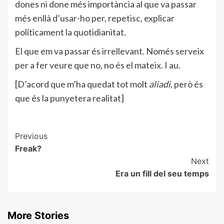
dones ni done més importància al que va passar
més enllà d’usar-ho per, repetisc, explicar
políticament la quotidianitat.
El que em va passar és irrellevant. Només serveix
per a fer veure que no, no és el mateix. I au.
[D’acord que m’ha quedat tot molt
aliadi
, però és
que és la punyetera realitat]
Post
Previous
Freak?
Navigation
Next
Era un fill del seu temps
More Stories