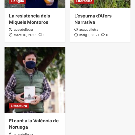
Llengua
Literatura
La resistència dels
L’espurna d’Afers
Miquels Montoros
Narrativa
acaudelletra
acaudelletra
març 16, 2025
0
maig 1, 2021
0
Literatura
El cant a la València de
Noruega
acaudelletra