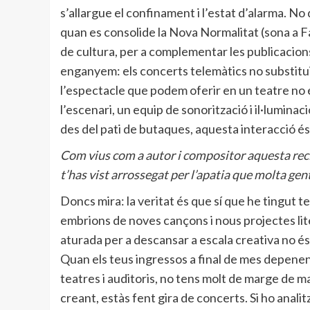
s’allargue el confinament i l’estat d’alarma. No
quan es consolide la Nova Normalitat (sona a Fah
de cultura, per a complementar les publicacions
enganyem: els concerts telemàtics no substituir
l’espectacle que podem oferir en un teatre no 
l’escenari, un equip de sonorització i il·lumina
des del pati de butaques, aquesta interacció és m
Com vius com a autor i compositor aquesta reclu
t’has vist arrossegat per l’apatia que molta gen
Doncs mira: la veritat és que sí que he tingut 
embrions de noves cançons i nous projectes lit
aturada per a descansar a escala creativa no és 
Quan els teus ingressos a final de mes depene
teatres i auditoris, no tens molt de marge de m
creant, estàs fent gira de concerts. Si ho anal