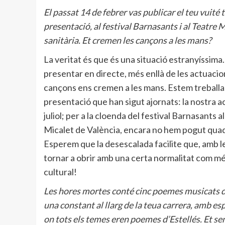
El passat 14 de febrer vas publicar el teu vuité 
presentació, al festival Barnasants i al Teatre Mi
sanitària. Et cremen les cançons a les mans?
La veritat és que és una situació estranyíssima. 
presentar en directe, més enllà de les actuacio
cançons ens cremen a les mans. Estem treballan
presentació que han sigut ajornats: la nostra ac
juliol; per a la cloenda del festival Barnasants 
Micalet de València, encara no hem pogut quad
Esperem que la desescalada facilite que, amb l
tornar a obrir amb una certa normalitat com més
cultural!
Les hores mortes conté cinc poemes musicats d
una constant al llarg de la teua carrera, amb esp
on tots els temes eren poemes d’Estellés. Et s