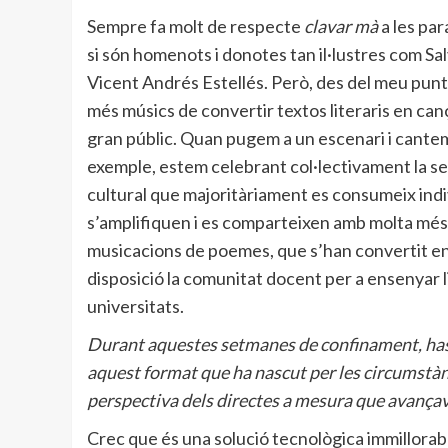
Sempre fa molt de respecte
clavar mà
a les par
si són homenots i donotes tan il·lustres com Sa
Vicent Andrés Estellés. Però, des del meu punt
més músics de convertir textos literaris en can
gran públic. Quan pugem a un escenari i cante
exemple, estem celebrant col·lectivament la seu
cultural que majoritàriament es consumeix indivi
s’amplifiquen i es comparteixen amb molta més 
musicacions de poemes, que s’han convertit en 
disposició la comunitat docent per a ensenyar li
universitats.
Durant aquestes setmanes de confinament, has
aquest format que ha nascut per les circumstàn
perspectiva dels directes a mesura que avança
Crec que és una solució tecnològica immillorab