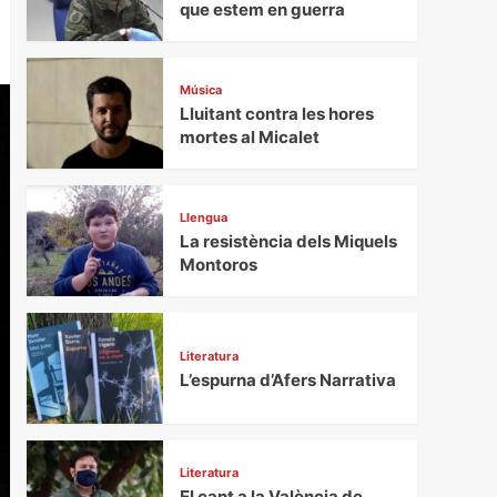
que estem en guerra
Música
Lluitant contra les hores
mortes al Micalet
Llengua
La resistència dels Miquels
Montoros
Literatura
L’espurna d’Afers Narrativa
Literatura
El cant a la València de