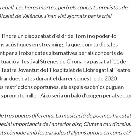
treball, Les hores mortes, però els concerts previstos de
calet de València, s’han vist ajornats per la crisi
Tindre un disc acabat d’eixir del forn i no poder-lo
ns acústiques en streaming, fa que, com tu dius, les
t per a trobar dates alternatives per als concerts de
tuació al festival Strenes de Girona ha passat a l’11 de
al Teatre Joventut de l’Hospitalet de Llobregat i al Teatre
rar dues dates durant el darrer semestre de 2020.
es restriccions oportunes, els espais escènics puguen
 prompte millor. Això seria un baló d’oxigen per al sector
e tres poetes diferents. La musicació de poemes ha estat
ecial importància de l’anterior disc, Ciutat a cau d’orella,
ents còmode amb les paraules d’alguns autors en concret?