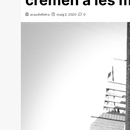
cremen a les 
acaudelletra
maig 2, 2020
0