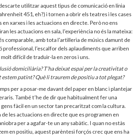
 descarte utilitzar aquest tipus de comunicació en línia
renheit 451, eh?) i tornen a obrir els teatres i les cases
 en xarxes i les actuacions en directe. Però no ens
an les actuacions en sala, l’experiència no és la mateixa:
és comparable, amb tota l’artilleria de músics damunt de
ció professional, l’escalfor dels aplaudiments que arriben
olt difícil de traduir-la en zeros i uns.
sió domiciliària? T’ha deixat espai per la creativitat o
t estem patint? Què li traurem de positiu a tot plegat?
temps per a posar-me davant del paper en blanc i plantejar
eraris. També t’he de dir que habitualment fer una
gens fàcil en un sector tan precaritzat com la cultura.
n de les actuacions en directe que es programen en
aniobra per a agafar-te un any sabàtic. I quan no estàs
itzem en positiu, aquest parèntesi forçós crec que ens ha