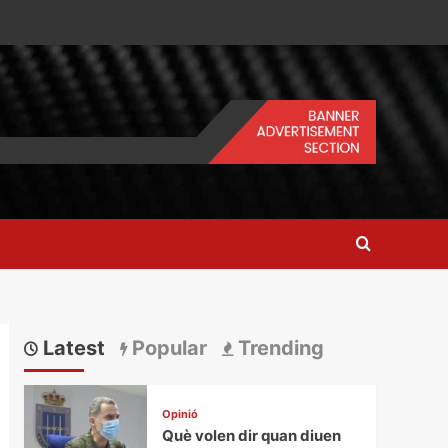
Latest
Popular
Trending
Opinió
Què volen dir quan diuen