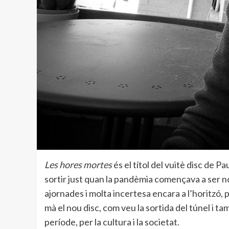
Les hores mortes
és el títol del vuitè disc de P
sortir just quan la pandèmia començava a ser n
ajornades i molta incertesa encara a l’horitzó,
mà el nou disc, com veu la sortida del túnel i 
període, per la cultura i la societat.