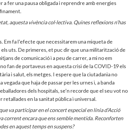
er a fer una pausa obligada i reprendre amb energies
nfinament.
tat, aquesta vivència col·lectiva. Quines reflexions n’has
s. Em fa l’efecte que necessitarem una miqueta de
 els uts. De primeres, et puc dir que una militarització de
mitjans de comunicació i a peu de carrer, a mi no em
o fan de portaveus en aquesta crisi de la COVID-19 els
ria i salut, els metges. I espere que la ciutadania no
a vegada que haja de passar per les urnes i, a banda
 treballadores dels hospitals, se’n recorde que el seu vot no
 retallades en la sanitat pública i universal.
 que va participar en el concert especial en línia d’Acció
i va corrent encara que ens semble mentida. Reconforten
iades en aquest temps en suspens?