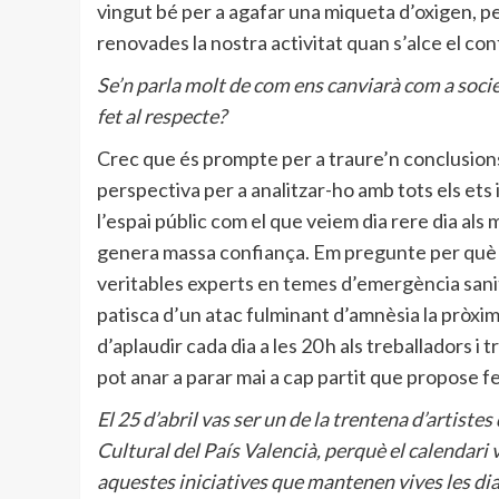
vingut bé per a agafar una miqueta d’oxigen, p
renovades la nostra activitat quan s’alce el co
Se’n parla molt de com ens canviarà com a socie
fet al respecte?
Crec que és prompte per a traure’n conclusion
perspectiva per a analitzar-ho amb tots els ets i
l’espai públic com el que veiem dia rere dia als 
genera massa confiança. Em pregunte per què n
veritables experts en temes d’emergència sanità
patisca d’un atac fulminant d’amnèsia la pròxim
d’aplaudir cada dia a les 20 h als treballadors i
pot anar a parar mai a cap partit que propose fer
El 25 d’abril vas ser un de la trentena d’artistes
Cultural del País Valencià, perquè el calendar
aquestes iniciatives que mantenen vives les d