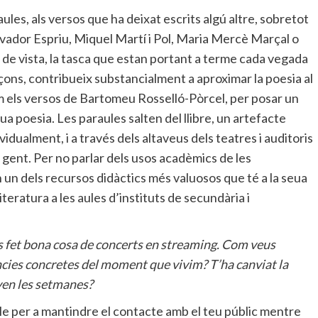
aules, als versos que ha deixat escrits algú altre, sobretot
lvador Espriu, Miquel Martí i Pol, Maria Mercè Marçal o
 de vista, la tasca que estan portant a terme cada vegada
çons, contribueix substancialment a aproximar la poesia al
m els versos de Bartomeu Rosselló-Pòrcel, per posar un
a poesia. Les paraules salten del llibre, un artefacte
dualment, i a través dels altaveus dels teatres i auditoris
gent. Per no parlar dels usos acadèmics de les
un dels recursos didàctics més valuosos que té a la seua
teratura a les aules d’instituts de secundària i
 fet bona cosa de concerts en streaming. Com veus
cies concretes del moment que vivim? T’ha canviat la
ven les setmanes?
le per a mantindre el contacte amb el teu públic mentre