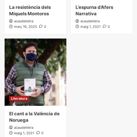
La resistència dels
L’espurna d’Afers
Miquels Montoros
Narrativa
acaudelletra
acaudelletra
març 16, 2025
0
maig 1, 2021
0
Literatura
El cant a la València de
Noruega
acaudelletra
maig 1, 2021
0