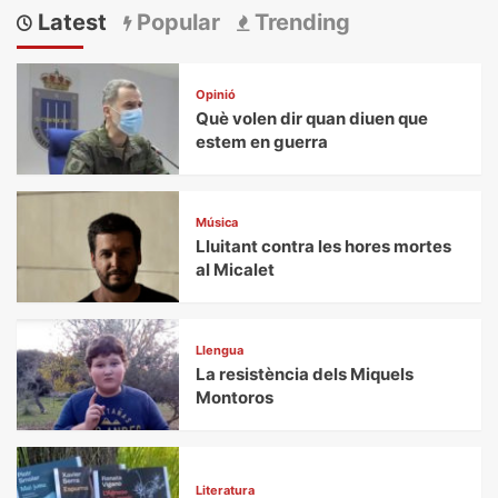
Latest
Popular
Trending
Opinió
Què volen dir quan diuen que
estem en guerra
Música
Lluitant contra les hores mortes
al Micalet
Llengua
La resistència dels Miquels
Montoros
Literatura