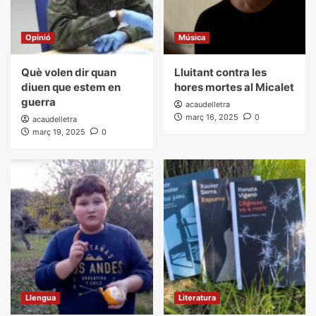
Opinió
Música
Què volen dir quan
Lluitant contra les
diuen que estem en
hores mortes al Micalet
guerra
acaudelletra
març 16, 2025
0
acaudelletra
març 19, 2025
0
Llengua
Literatura