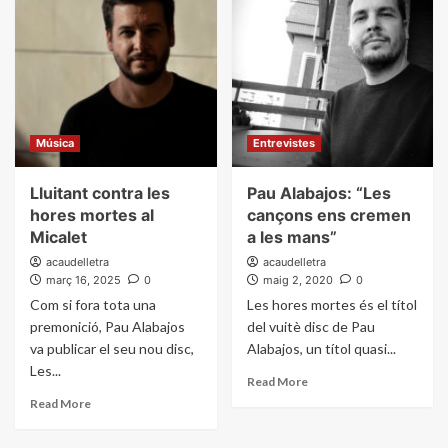
Música
Entrevistes
Lluitant contra les
Pau Alabajos: “Les
hores mortes al
cançons ens cremen
Micalet
a les mans”
acaudelletra
acaudelletra
març 16, 2025
0
maig 2, 2020
0
Com si fora tota una
Les hores mortes és el títol
premonició, Pau Alabajos
del vuitè disc de Pau
va publicar el seu nou disc,
Alabajos, un títol quasi...
Les...
Read More
Read More