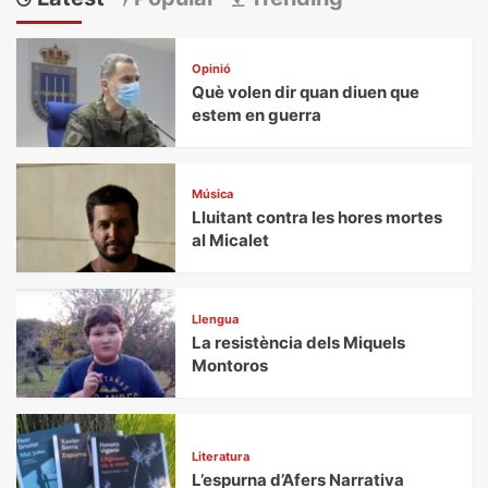
Opinió
Què volen dir quan diuen que
estem en guerra
Música
Lluitant contra les hores mortes
al Micalet
Llengua
La resistència dels Miquels
Montoros
Literatura
L’espurna d’Afers Narrativa