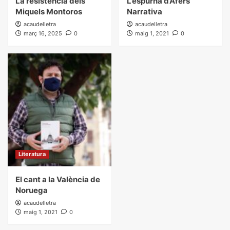
La resistència dels
L’espurna d’Afers
Miquels Montoros
Narrativa
acaudelletra
acaudelletra
març 16, 2025
0
maig 1, 2021
0
Literatura
El cant a la València de
Noruega
acaudelletra
maig 1, 2021
0