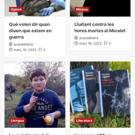
Opinió
Música
Què volen dir quan
Lluitant contra les
diuen que estem en
hores mortes al Micalet
guerra
acaudelletra
març 16, 2025
0
acaudelletra
març 19, 2025
0
Llengua
Literatura