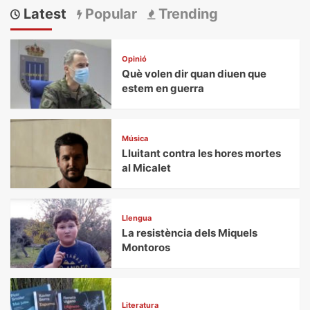
Latest
Popular
Trending
Opinió
Què volen dir quan diuen que
estem en guerra
Música
Lluitant contra les hores mortes
al Micalet
Llengua
La resistència dels Miquels
Montoros
Literatura