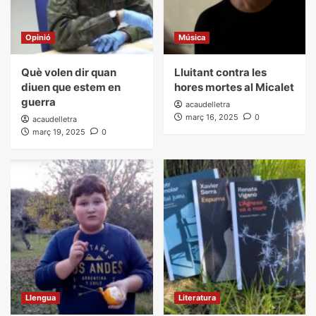
Opinió
Música
Què volen dir quan
Lluitant contra les
diuen que estem en
hores mortes al Micalet
guerra
acaudelletra
març 16, 2025
0
acaudelletra
març 19, 2025
0
Llengua
Literatura