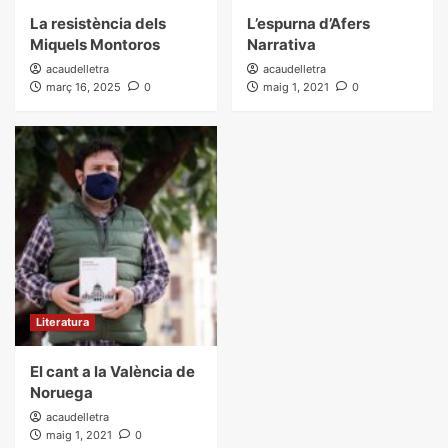
La resistència dels
L’espurna d’Afers
Miquels Montoros
Narrativa
acaudelletra
acaudelletra
març 16, 2025
0
maig 1, 2021
0
Literatura
El cant a la València de
Noruega
acaudelletra
maig 1, 2021
0