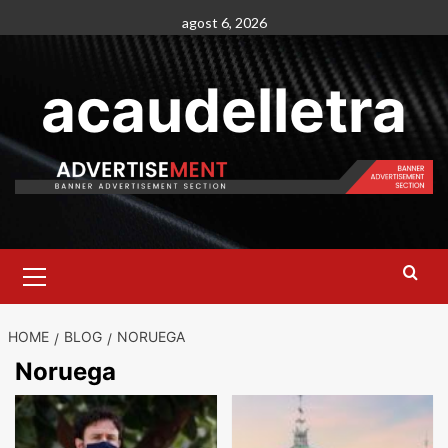
Skip
agost 6, 2026
to
content
acaudelletra
Primary
Menu
HOME
BLOG
NORUEGA
Noruega