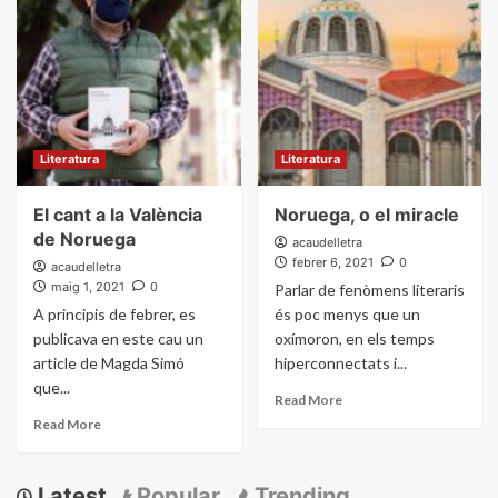
Literatura
Literatura
El cant a la València
Noruega, o el miracle
de Noruega
acaudelletra
febrer 6, 2021
0
acaudelletra
maig 1, 2021
0
Parlar de fenòmens literaris
A principis de febrer, es
és poc menys que un
publicava en este cau un
oxímoron, en els temps
article de Magda Simó
hiperconnectats i...
que...
Read More
Read More
Latest
Popular
Trending