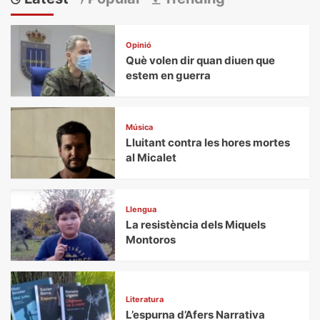
Opinió
Què volen dir quan diuen que
estem en guerra
Música
Lluitant contra les hores mortes
al Micalet
Llengua
La resistència dels Miquels
Montoros
Literatura
L’espurna d’Afers Narrativa