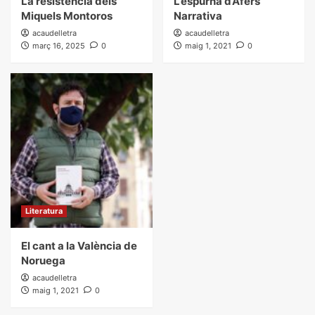
La resistència dels
L’espurna d’Afers
Miquels Montoros
Narrativa
acaudelletra
acaudelletra
març 16, 2025
0
maig 1, 2021
0
Literatura
El cant a la València de
Noruega
acaudelletra
maig 1, 2021
0