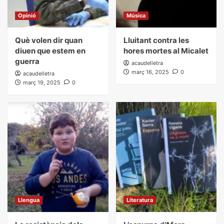
Opinió
Música
Què volen dir quan
Lluitant contra les
diuen que estem en
hores mortes al Micalet
guerra
acaudelletra
març 16, 2025
0
acaudelletra
març 19, 2025
0
Llengua
Literatura