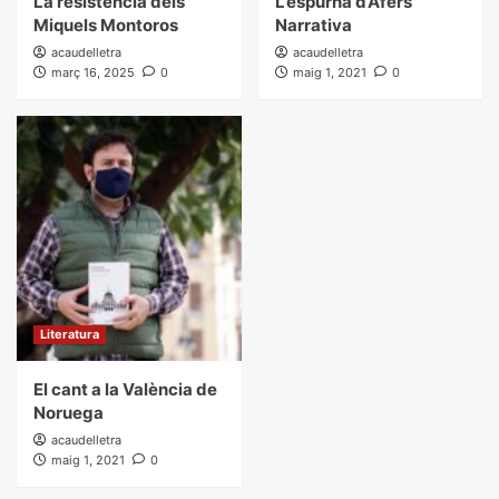
La resistència dels
L’espurna d’Afers
Miquels Montoros
Narrativa
acaudelletra
acaudelletra
març 16, 2025
0
maig 1, 2021
0
Literatura
El cant a la València de
Noruega
acaudelletra
maig 1, 2021
0