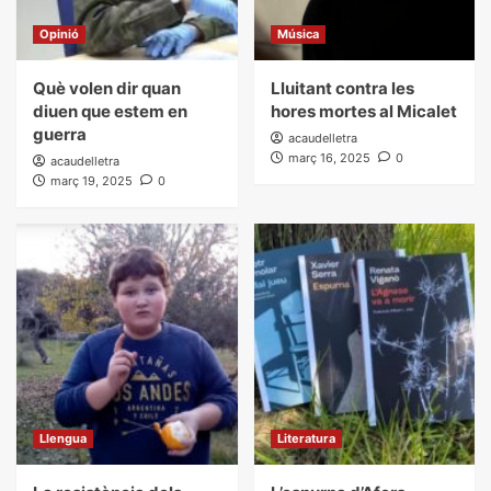
Opinió
Música
Què volen dir quan
Lluitant contra les
diuen que estem en
hores mortes al Micalet
guerra
acaudelletra
març 16, 2025
0
acaudelletra
març 19, 2025
0
Llengua
Literatura