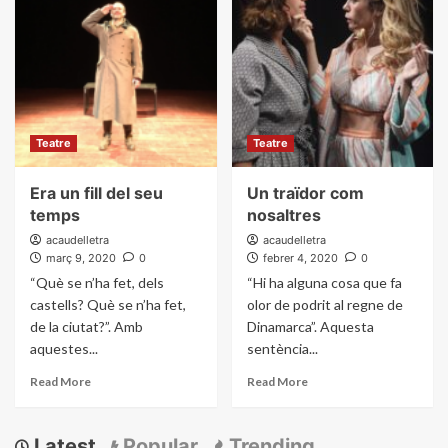
Teatre
Teatre
Era un fill del seu
Un traïdor com
temps
nosaltres
acaudelletra
acaudelletra
març 9, 2020
0
febrer 4, 2020
0
“Què se n’ha fet, dels
“Hi ha alguna cosa que fa
castells? Què se n’ha fet,
olor de podrit al regne de
de la ciutat?”. Amb
Dinamarca”. Aquesta
aquestes...
sentència...
Read More
Read More
Latest
Popular
Trending