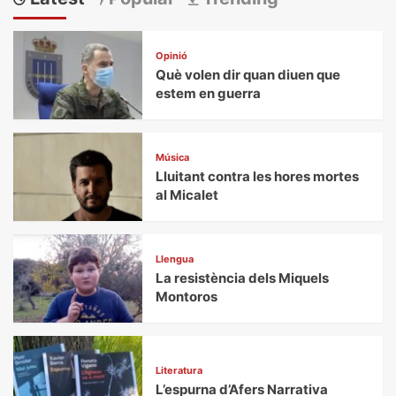
Opinió
Què volen dir quan diuen que
estem en guerra
Música
Lluitant contra les hores mortes
al Micalet
Llengua
La resistència dels Miquels
Montoros
Literatura
L’espurna d’Afers Narrativa