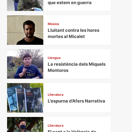
que estem en guerra
Música
Lluitant contra les hores
mortes al Micalet
Llengua
La resistència dels Miquels
Montoros
Literatura
L’espurna d’Afers Narrativa
Literatura
El cant a la València de