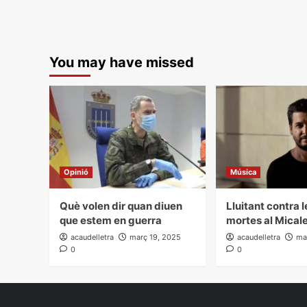
You may have missed
Opinió
Música
Què volen dir quan diuen
Lluitant contra 
que estem en guerra
mortes al Mical
acaudelletra
març 19, 2025
acaudelletra
ma
0
0