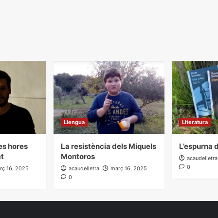
Llengua
Literatura
les hores
La resistència dels Miquels
L’espurna d
et
Montoros
acaudelletra
0
rç 16, 2025
acaudelletra
març 16, 2025
0