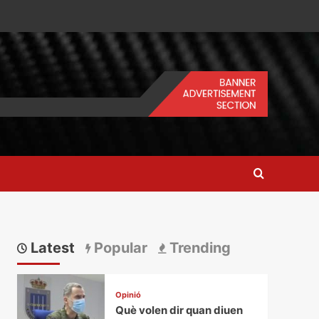
Latest
Popular
Trending
Opinió
Què volen dir quan diuen