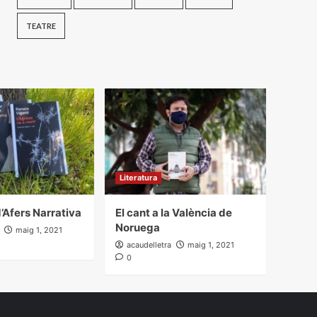
TEATRE
Literatura
’Afers Narrativa
El cant a la València de
Noruega
maig 1, 2021
acaudelletra
maig 1, 2021
0