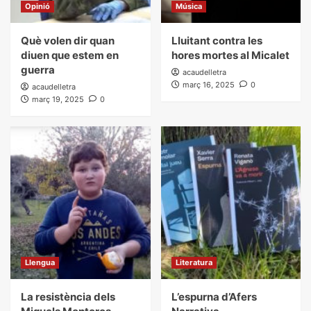
Opinió
Música
Què volen dir quan
Lluitant contra les
diuen que estem en
hores mortes al Micalet
guerra
acaudelletra
març 16, 2025
0
acaudelletra
març 19, 2025
0
Llengua
Literatura
La resistència dels
L’espurna d’Afers