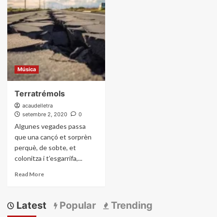
Música
Terratrémols
acaudelletra
setembre 2, 2020
0
Algunes vegades passa
que una cançó et sorprèn
perquè, de sobte, et
colonitza i t’esgarrifa,...
Read More
Latest
Popular
Trending