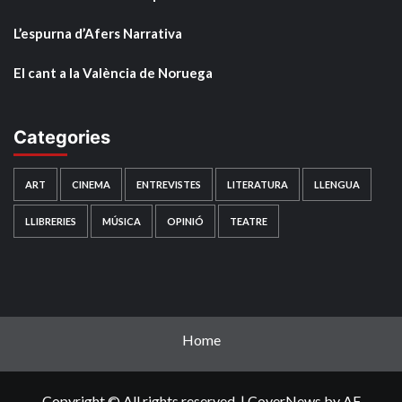
L’espurna d’Afers Narrativa
El cant a la València de Noruega
Categories
ART
CINEMA
ENTREVISTES
LITERATURA
LLENGUA
LLIBRERIES
MÚSICA
OPINIÓ
TEATRE
Home
Copyright © All rights reserved.
|
CoverNews
by AF