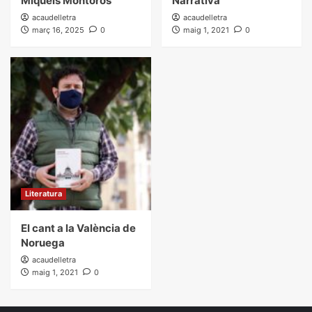
Miquels Montoros
Narrativa
acaudelletra
acaudelletra
març 16, 2025
0
maig 1, 2021
0
Literatura
El cant a la València de
Noruega
acaudelletra
maig 1, 2021
0