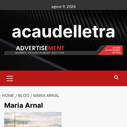
Skip
agost 9, 2026
to
content
acaudelletra
Primary
Menu
HOME
BLOG
MARIA ARNAL
Maria Arnal