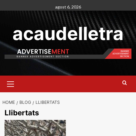
Skip
agost 6, 2026
to
content
acaudelletra
Primary
Menu
HOME
BLOG
LLIBERTATS
Llibertats