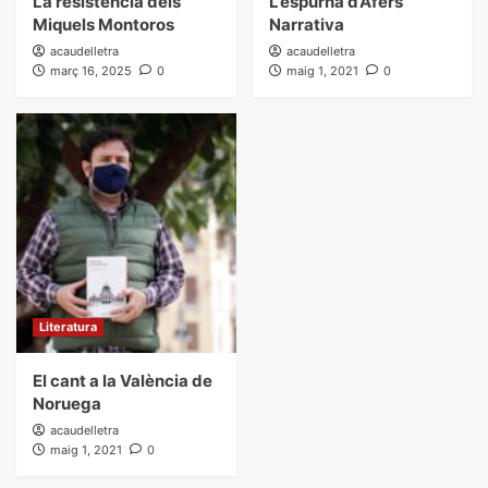
La resistència dels
L’espurna d’Afers
Miquels Montoros
Narrativa
acaudelletra
acaudelletra
març 16, 2025
0
maig 1, 2021
0
Literatura
El cant a la València de
Noruega
acaudelletra
maig 1, 2021
0