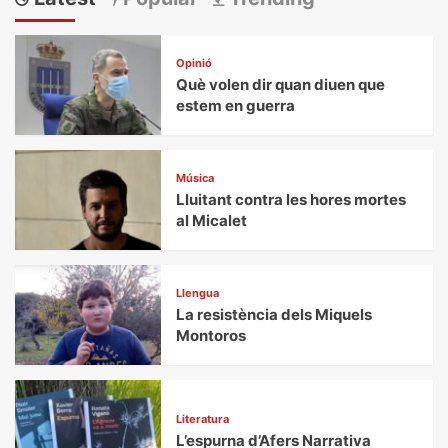
Opinió
Què volen dir quan diuen que
estem en guerra
Música
Lluitant contra les hores mortes
al Micalet
Llengua
La resistència dels Miquels
Montoros
Literatura
L’espurna d’Afers Narrativa