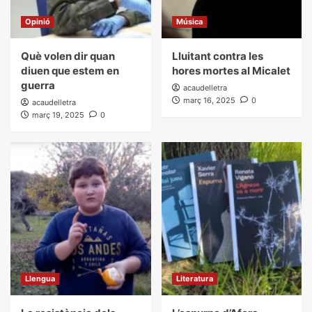
Opinió
Música
Què volen dir quan
Lluitant contra les
diuen que estem en
hores mortes al Micalet
guerra
acaudelletra
març 16, 2025
0
acaudelletra
març 19, 2025
0
Llengua
Literatura