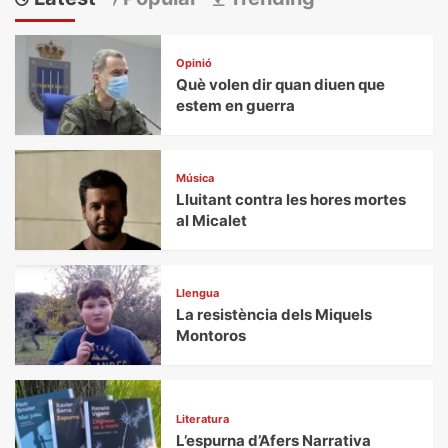
Opinió
Què volen dir quan diuen que
estem en guerra
Música
Lluitant contra les hores mortes
al Micalet
Llengua
La resistència dels Miquels
Montoros
Literatura
L’espurna d’Afers Narrativa