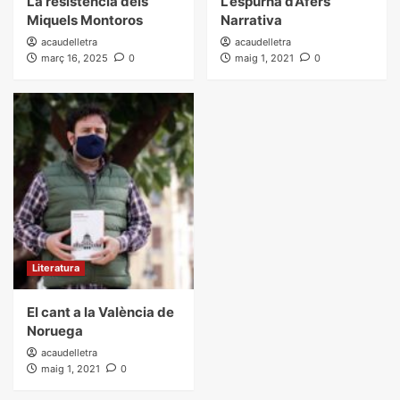
La resistència dels
L’espurna d’Afers
Miquels Montoros
Narrativa
acaudelletra
acaudelletra
març 16, 2025
0
maig 1, 2021
0
Literatura
El cant a la València de
Noruega
acaudelletra
maig 1, 2021
0