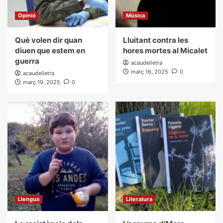
Opinió
Música
Què volen dir quan
Lluitant contra les
diuen que estem en
hores mortes al Micalet
guerra
acaudelletra
març 16, 2025
0
acaudelletra
març 19, 2025
0
Llengua
Literatura