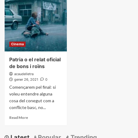
Cinema
Patria o el relat oficial
de bons i roïns
acaudelletra
gener 26, 2021
0
Començarem pel final: si
voleu entendre alguna
cosa del conegut com a
conflicte basc, no...
Read More
Latest
Popular
Trending