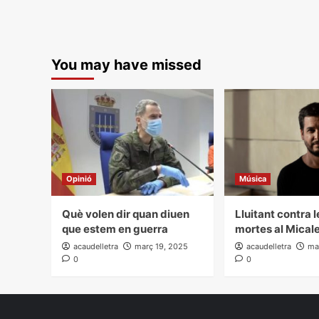
You may have missed
Opinió
Música
Què volen dir quan diuen
Lluitant contra 
que estem en guerra
mortes al Mical
acaudelletra
març 19, 2025
acaudelletra
ma
0
0