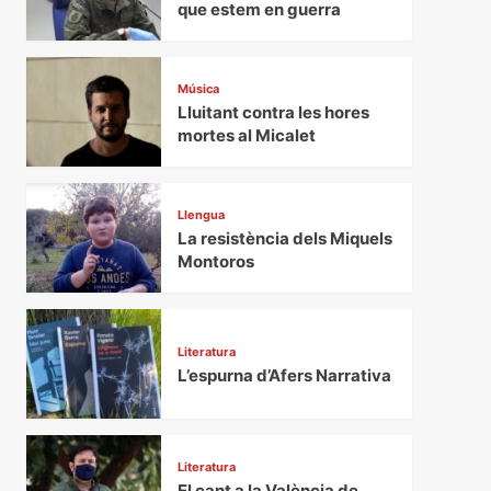
que estem en guerra
Música
Lluitant contra les hores
mortes al Micalet
Llengua
La resistència dels Miquels
Montoros
Literatura
L’espurna d’Afers Narrativa
Literatura
El cant a la València de