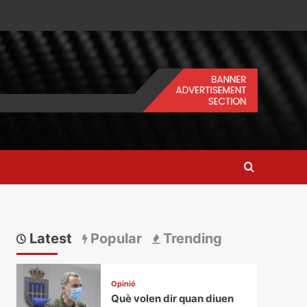
Latest
Popular
Trending
Opinió
Què volen dir quan diuen