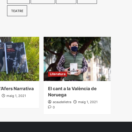
TEATRE
Literatura
’Afers Narrativa
El cant a la València de
Noruega
maig 1, 2021
acaudelletra
maig 1, 2021
0