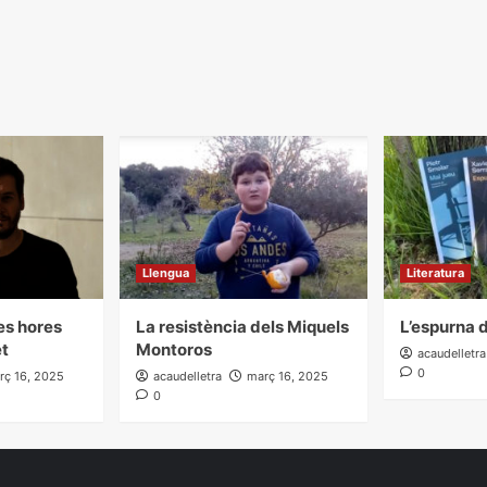
Llengua
Literatura
les hores
La resistència dels Miquels
L’espurna d
et
Montoros
acaudelletra
0
rç 16, 2025
acaudelletra
març 16, 2025
0