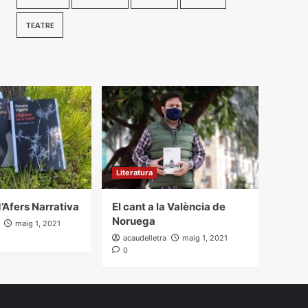
TEATRE
Literatura
’Afers Narrativa
El cant a la València de
Noruega
maig 1, 2021
acaudelletra
maig 1, 2021
0