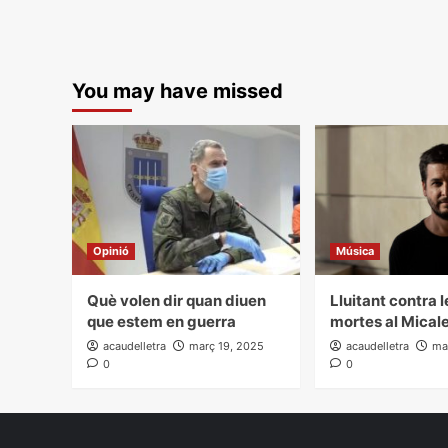
You may have missed
Opinió
Música
Què volen dir quan diuen
Lluitant contra 
que estem en guerra
mortes al Mical
acaudelletra
març 19, 2025
acaudelletra
ma
0
0