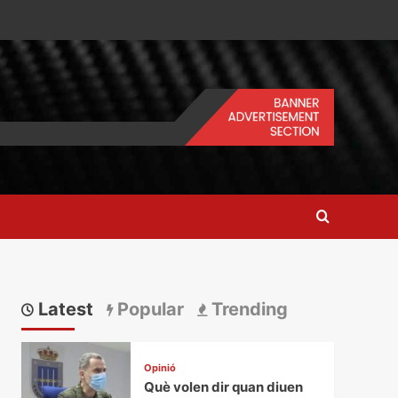
Latest
Popular
Trending
Opinió
Què volen dir quan diuen