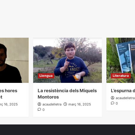
Llengua
Literatura
les hores
La resistència dels Miquels
L’espurna d
et
Montoros
acaudelletra
0
rç 16, 2025
acaudelletra
març 16, 2025
0