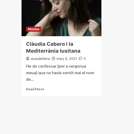
Música
Clàudia Cabero i la
Mediterrània lusitana
acaudelletra
març 6, 2021
0
He de confessar (per a vergonya
meua) que no havia sentit mai el nom
de...
Read More