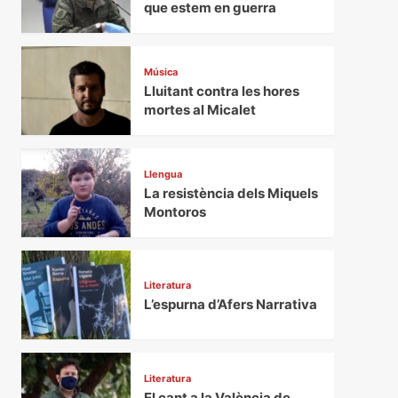
que estem en guerra
Música
Lluitant contra les hores
mortes al Micalet
Llengua
La resistència dels Miquels
Montoros
Literatura
L’espurna d’Afers Narrativa
Literatura
El cant a la València de