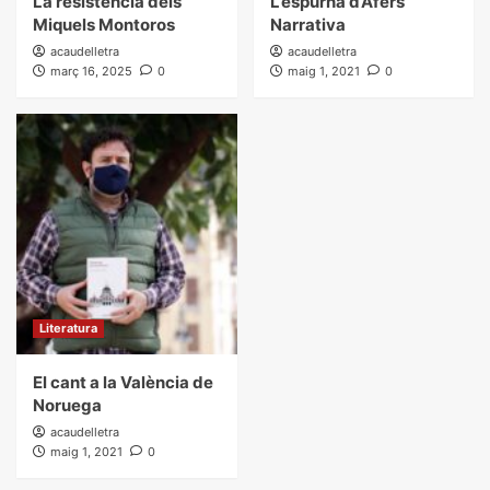
La resistència dels
L’espurna d’Afers
Miquels Montoros
Narrativa
acaudelletra
acaudelletra
març 16, 2025
0
maig 1, 2021
0
Literatura
El cant a la València de
Noruega
acaudelletra
maig 1, 2021
0