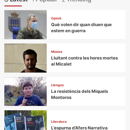
Opinió
Què volen dir quan diuen que
estem en guerra
Música
Lluitant contra les hores mortes
al Micalet
Llengua
La resistència dels Miquels
Montoros
Literatura
L’espurna d’Afers Narrativa