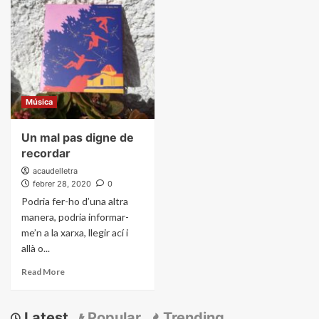
Música
Un mal pas digne de
recordar
acaudelletra
febrer 28, 2020
0
Podria fer-ho d’una altra
manera, podria informar-
me’n a la xarxa, llegir ací i
allà o...
Read More
Latest
Popular
Trending