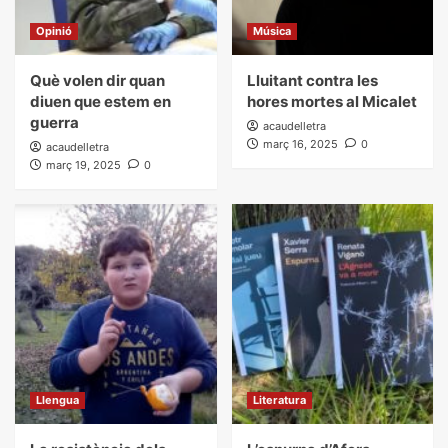
Opinió
Música
Què volen dir quan
Lluitant contra les
diuen que estem en
hores mortes al Micalet
guerra
acaudelletra
març 16, 2025
0
acaudelletra
març 19, 2025
0
Llengua
Literatura