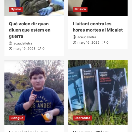
Opinió
Música
Què volen dir quan
Lluitant contra les
diuen que estem en
hores mortes al Micalet
guerra
acaudelletra
març 16, 2025
0
acaudelletra
març 19, 2025
0
Llengua
Literatura