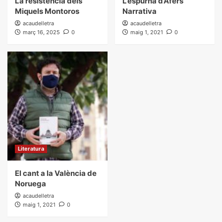
La resistència dels
L’espurna d’Afers
Miquels Montoros
Narrativa
acaudelletra
acaudelletra
març 16, 2025
0
maig 1, 2021
0
Literatura
El cant a la València de
Noruega
acaudelletra
maig 1, 2021
0