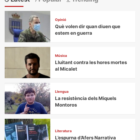
Opinió
Què volen dir quan diuen que
estem en guerra
Música
Lluitant contra les hores mortes
al Micalet
Llengua
La resistència dels Miquels
Montoros
Literatura
L’espurna d’Afers Narrativa