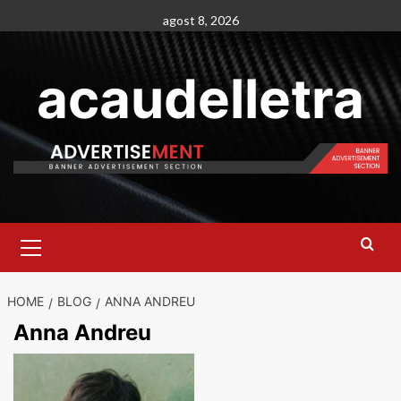
Skip
agost 8, 2026
to
content
acaudelletra
Primary
Menu
HOME
BLOG
ANNA ANDREU
Anna Andreu