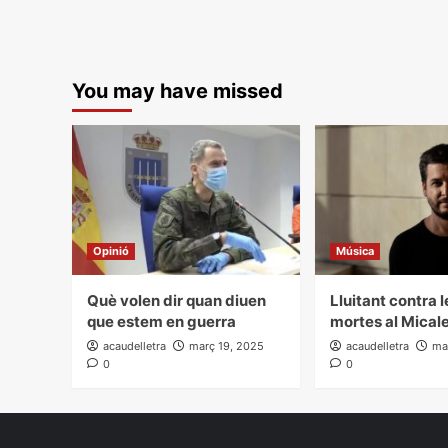
You may have missed
Opinió
Música
Què volen dir quan diuen
Lluitant contra 
que estem en guerra
mortes al Mical
acaudelletra
març 19, 2025
acaudelletra
ma
0
0