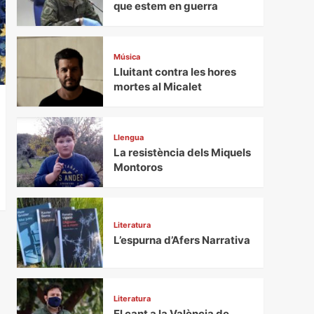
que estem en guerra
Música
Lluitant contra les hores
mortes al Micalet
Llengua
La resistència dels Miquels
Montoros
Literatura
L’espurna d’Afers Narrativa
Literatura
El cant a la València de