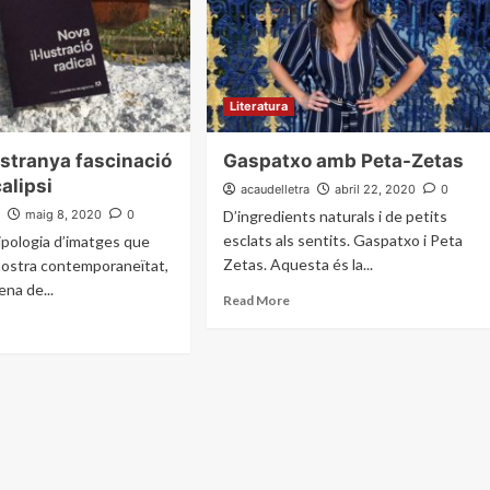
Literatura
estranya fascinació
Gaspatxo amb Peta-Zetas
calipsi
acaudelletra
abril 22, 2020
0
a
maig 8, 2020
0
D’ingredients naturals i de petits
esclats als sentits. Gaspatxo i Peta
tipologia d’imatges que
Zetas. Aquesta és la...
 nostra contemporaneïtat,
na de...
Read More