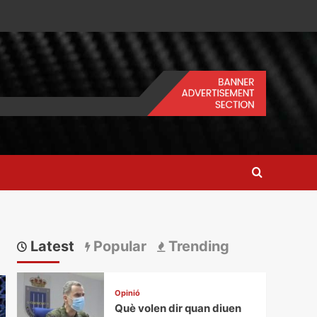
Latest
Popular
Trending
Opinió
Què volen dir quan diuen