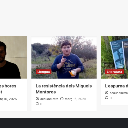
Llengua
Literatura
les hores
La resistència dels Miquels
L’espurna d
et
Montoros
acaudelletra
0
rç 16, 2025
acaudelletra
març 16, 2025
0