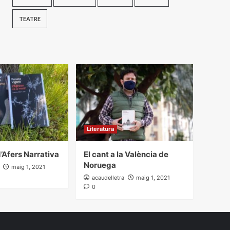
TEATRE
Literatura
’Afers Narrativa
El cant a la València de
Noruega
maig 1, 2021
acaudelletra
maig 1, 2021
0