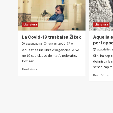
Literatura
Literatura
La Covid-19 trasbalsa Žižek
Aquella 
per l’apo
acaudelletra
juny 16, 2020
0
Aquest és un llibre d’urgències. Això
acaudelletr
no té cap classe de matís pejoratiu.
Si hi ha cap 
Pot ser...
definisca la
sense cap me
Read More
Read More