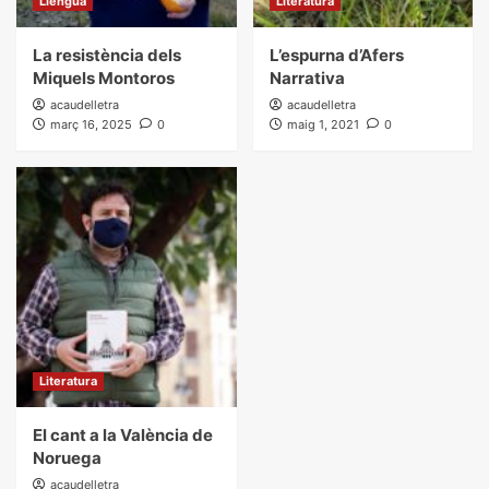
Llengua
Literatura
La resistència dels
L’espurna d’Afers
Miquels Montoros
Narrativa
acaudelletra
acaudelletra
març 16, 2025
0
maig 1, 2021
0
Literatura
El cant a la València de
Noruega
acaudelletra