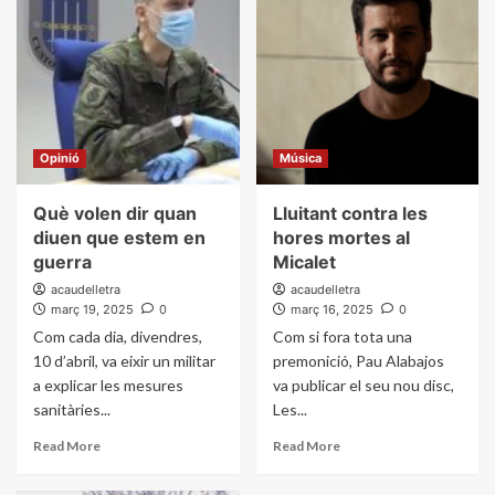
Opinió
Música
Què volen dir quan
Lluitant contra les
diuen que estem en
hores mortes al
guerra
Micalet
acaudelletra
acaudelletra
març 19, 2025
0
març 16, 2025
0
Com cada dia, divendres,
Com si fora tota una
10 d’abril, va eixir un militar
premonició, Pau Alabajos
a explicar les mesures
va publicar el seu nou disc,
sanitàries...
Les...
Read More
Read More