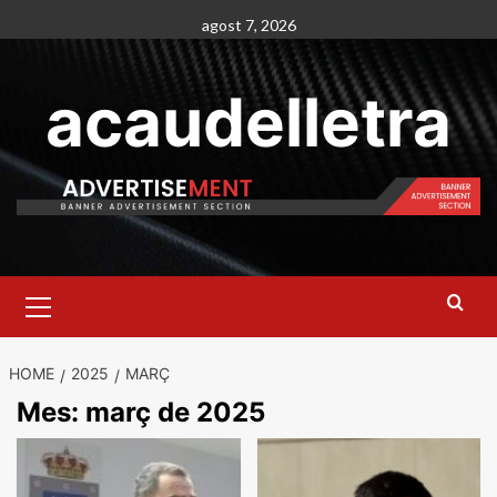
Skip
agost 7, 2026
to
content
acaudelletra
Primary
Menu
HOME
2025
MARÇ
Mes:
març de 2025