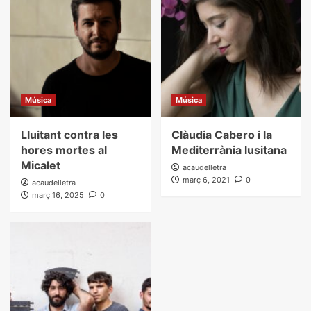
Música
Música
Lluitant contra les
Clàudia Cabero i la
hores mortes al
Mediterrània lusitana
Micalet
acaudelletra
març 6, 2021
0
acaudelletra
març 16, 2025
0