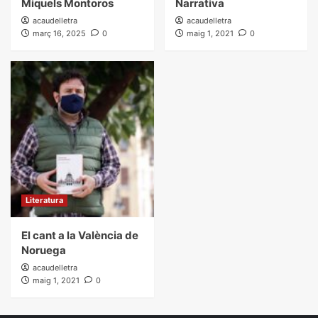
Miquels Montoros
Narrativa
acaudelletra
acaudelletra
març 16, 2025
0
maig 1, 2021
0
Literatura
El cant a la València de
Noruega
acaudelletra
maig 1, 2021
0