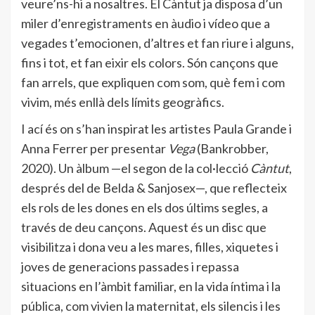
veure’ns-hi a nosaltres. El Càntut ja disposa d’un
miler d’enregistraments en àudio i vídeo que a
vegades t’emocionen, d’altres et fan riure i alguns,
fins i tot, et fan eixir els colors. Són cançons que
fan arrels, que expliquen com som, què fem i com
vivim, més enllà dels límits geogràfics.
I ací és on s’han inspirat les artistes Paula Grande i
Anna Ferrer per presentar
Vega
(Bankrobber,
2020). Un àlbum —el segon de la col·lecció
Càntut
,
després del de Belda & Sanjosex—, que reflecteix
els rols de les dones en els dos últims segles, a
través de deu cançons. Aquest és un disc que
visibilitza i dona veu a les mares, filles, xiquetes i
joves de generacions passades i repassa
situacions en l’àmbit familiar, en la vida íntima i la
pública, com vivien la maternitat, els silencis i les