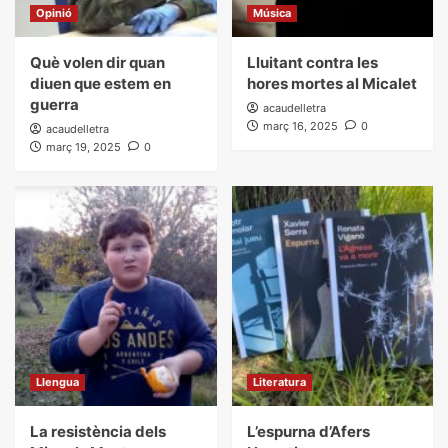
Opinió
Música
Què volen dir quan
Lluitant contra les
diuen que estem en
hores mortes al Micalet
guerra
acaudelletra
març 16, 2025
0
acaudelletra
març 19, 2025
0
Llengua
Literatura
La resistència dels
L’espurna d’Afers