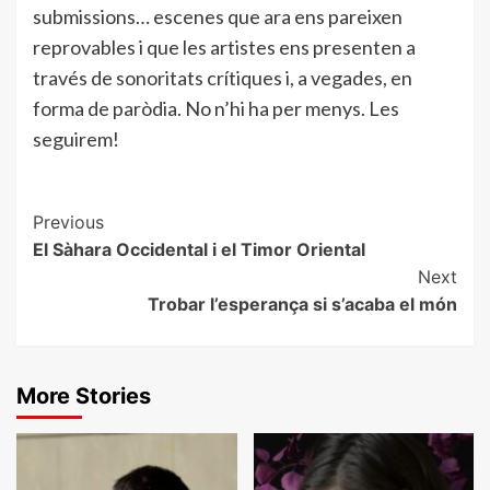
submissions… escenes que ara ens pareixen
reprovables i que les artistes ens presenten a
través de sonoritats crítiques i, a vegades, en
forma de paròdia. No n’hi ha per menys. Les
seguirem!
Post
Previous
El Sàhara Occidental i el Timor Oriental
Navigation
Next
Trobar l’esperança si s’acaba el món
More Stories