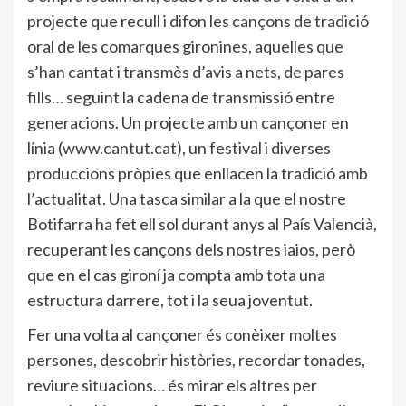
projecte que recull i difon les cançons de tradició
oral de les comarques gironines, aquelles que
s’han cantat i transmès d’avis a nets, de pares
fills… seguint la cadena de transmissió entre
generacions. Un projecte amb un cançoner en
línia (www.cantut.cat), un festival i diverses
produccions pròpies que enllacen la tradició amb
l’actualitat. Una tasca similar a la que el nostre
Botifarra ha fet ell sol durant anys al País Valencià,
recuperant les cançons dels nostres iaios, però
que en el cas gironí ja compta amb tota una
estructura darrere, tot i la seua joventut.
Fer una volta al cançoner és conèixer moltes
persones, descobrir històries, recordar tonades,
reviure situacions… és mirar els altres per