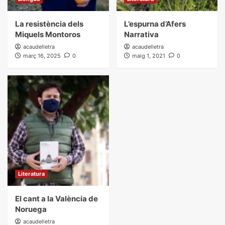
La resistència dels
L’espurna d’Afers
Miquels Montoros
Narrativa
acaudelletra
acaudelletra
març 16, 2025
0
maig 1, 2021
0
Literatura
El cant a la València de
Noruega
acaudelletra