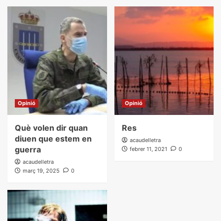
Opinió
Opinió
Què volen dir quan
Res
diuen que estem en
acaudelletra
guerra
febrer 11, 2021
0
acaudelletra
març 19, 2025
0