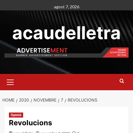
Skip
agost 7, 2026
to
content
acaudelletra
Primary
Menu
HOME
2020
NOVEMBRE
7
REVOLUCIONS
Opinió
Revolucions