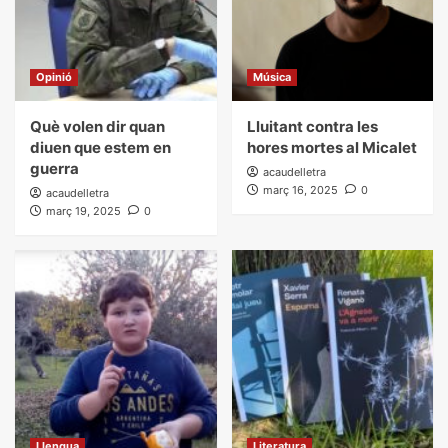
Opinió
Música
Què volen dir quan
Lluitant contra les
diuen que estem en
hores mortes al Micalet
guerra
acaudelletra
març 16, 2025
0
acaudelletra
març 19, 2025
0
Llengua
Literatura