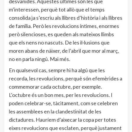
desvanides. Aquestes últimes són les que
m’interessen, perquè tot allò que el temps
consolida ja s’escriu als llibres d’història i als llibres
de família. Però les revolucions íntimes, enormes
però silencioses, es queden als mateixos llimbs
que els nens no nascuts. De les il·lusions que
moren abans de nàixer, de l’abril que mor al març,
no en parla ningú. Mai més.
En qualsevol cas, sempre hi ha algú que les
recorda, les revolucions, perquè són efemèrides a
commemorar cada octubre, per exemple.
L’octubre és un bon mes, per les revolucions. I
poden celebrar-se, tàcitament, com se celebren
les assemblees en la clandestinitat de les
dictadures. Hauríem d’aixecar la copa per totes
eixes revolucions que esclaten, perquè justament