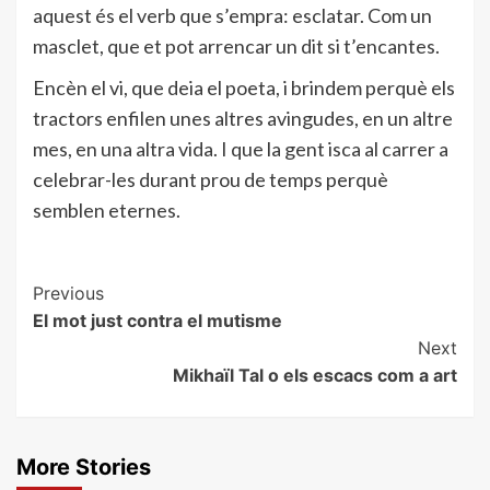
aquest és el verb que s’empra: esclatar. Com un
masclet, que et pot arrencar un dit si t’encantes.
Encèn el vi, que deia el poeta, i brindem perquè els
tractors enfilen unes altres avingudes, en un altre
mes, en una altra vida. I que la gent isca al carrer a
celebrar-les durant prou de temps perquè
semblen eternes.
Post
Previous
El mot just contra el mutisme
Navigation
Next
Mikhaïl Tal o els escacs com a art
More Stories