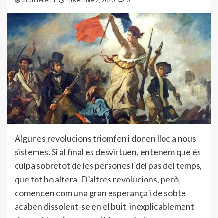
acaudelletra
novembre 7, 2020
0
Algunes revolucions triomfen i donen lloc a nous
sistemes. Si al final es desvirtuen, entenem que és
culpa sobretot de les persones i del pas del temps,
que tot ho altera. D’altres revolucions, però,
comencen com una gran esperança i de sobte
acaben dissolent-se en el buit, inexplicablement