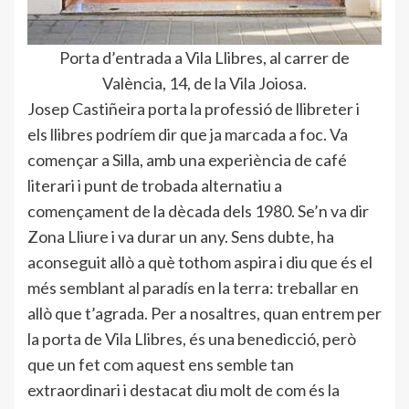
Porta d’entrada a Vila Llibres, al carrer de
València, 14, de la Vila Joiosa.
Josep Castiñeira porta la professió de llibreter i
els llibres podríem dir que ja marcada a foc. Va
començar a Silla, amb una experiència de café
literari i punt de trobada alternatiu a
començament de la dècada dels 1980. Se’n va dir
Zona Lliure i va durar un any. Sens dubte, ha
aconseguit allò a què tothom aspira i diu que és el
més semblant al paradís en la terra: treballar en
allò que t’agrada. Per a nosaltres, quan entrem per
la porta de Vila Llibres, és una benedicció, però
que un fet com aquest ens semble tan
extraordinari i destacat diu molt de com és la