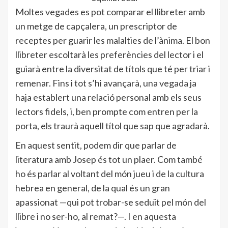
Moltes vegades es pot comparar el llibreter amb
un metge de capçalera, un prescriptor de
receptes per guarir les malalties de l’ànima. El bon
llibreter escoltarà les preferències del lector i el
guiarà entre la diversitat de títols que té per triar i
remenar. Fins i tot s’hi avançarà, una vegada ja
haja establert una relació personal amb els seus
lectors fidels, i, ben prompte com entren per la
porta, els traurà aquell títol que sap que agradarà.
En aquest sentit, podem dir que parlar de
literatura amb Josep és tot un plaer. Com també
ho és parlar al voltant del món jueu i de la cultura
hebrea en general, de la qual és un gran
apassionat —qui pot trobar-se seduït pel món del
llibre i no ser-ho, al remat?—. I en aquesta