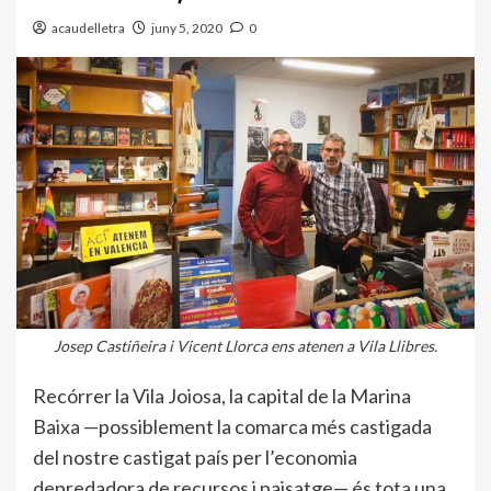
acaudelletra
juny 5, 2020
0
Josep Castiñeira i Vicent Llorca ens atenen a Vila Llibres.
Recórrer la Vila Joiosa, la capital de la Marina
Baixa —possiblement la comarca més castigada
del nostre castigat país per l’economia
depredadora de recursos i paisatge— és tota una