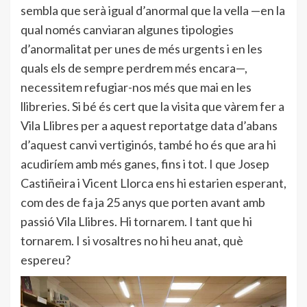
sembla que serà igual d’anormal que la vella —en la
qual només canviaran algunes tipologies
d’anormalitat per unes de més urgents i en les
quals els de sempre perdrem més encara—,
necessitem refugiar-nos més que mai en les
llibreries. Si bé és cert que la visita que vàrem fer a
Vila Llibres per a aquest reportatge data d’abans
d’aquest canvi vertiginós, també ho és que ara hi
acudiríem amb més ganes, fins i tot. I que Josep
Castiñeira i Vicent Llorca ens hi estarien esperant,
com des de fa ja 25 anys que porten avant amb
passió Vila Llibres. Hi tornarem. I tant que hi
tornarem. I si vosaltres no hi heu anat, què
espereu?