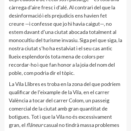
càrrega d’aire fresc i d’alé. Al contrari del que la
desinformació i els prejudicis ens havien fet
creure —i confesse que jo hi havia caigut—, no
estem davant d’una ciutat abocada totalment al
monocultiu del turisme invasiu. Siga pel que siga, la
nostra ciutat s’ho ha estalviat i el seu cas antic
llueix esplendorós tota mena de colors per
recordar-ho i que fan honor a la joia del nom del
poble, com podria dir el tòpic.
La Vila Llibres es troba en la zona del que podríem
qualificar de l’eixample de la Vila, en el carrer
València a tocar del carrer Colom, un passeig
comercial de la ciutat amb gran quantitat de
botigues. Tot i que la Vila no és excessivament
gran, el
flâneur
casual no tindrà massa problemes