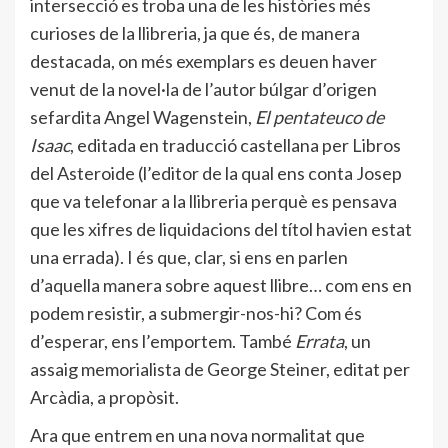
intersecció es troba una de les històries més
curioses de la llibreria, ja que és, de manera
destacada, on més exemplars es deuen haver
venut de la novel·la de l’autor búlgar d’origen
sefardita Angel Wagenstein,
El pentateuco de
Isaac
, editada en traducció castellana per Libros
del Asteroide (l’editor de la qual ens conta Josep
que va telefonar a la llibreria perquè es pensava
que les xifres de liquidacions del títol havien estat
una errada). I és que, clar, si ens en parlen
d’aquella manera sobre aquest llibre… com ens en
podem resistir, a submergir-nos-hi? Com és
d’esperar, ens l’emportem. També
Errata
, un
assaig memorialista de George Steiner, editat per
Arcàdia, a propòsit.
Ara que entrem en una nova normalitat que