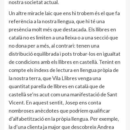
nostra societat actual.
Un altre miracle laic que ens hi trobem és el que fa
referència a la nostra llengua, que hi té una
presència molt més que destacada. Els llibres en
català no es limiten a una lleixa o a una secció que
no dona per a més, al contrari: tenen una
distribució equilibrada i pots trobar-los en igualtat
de condicions amb els llibres en castellà. Tenint en
compte els índexs de lectura en llengua pròpia de
la nostra terra, que Vila Llibres venga una
quantitat parella de llibres en català que de
castellà se’ns acut com una manifestació de Sant
Vicent. En aquest sentit, Josep ens conta
nombroses anècdotes que podríem qualificar
d’alfabetització en la pròpia llengua. Per exemple,
la d’una clienta ja major que descobreix Andrea