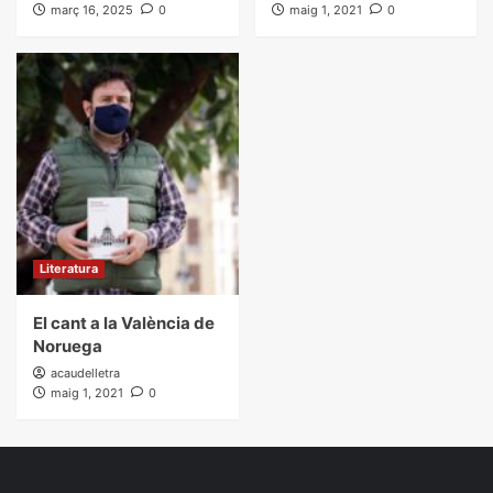
març 16, 2025
0
maig 1, 2021
0
Literatura
El cant a la València de
Noruega
acaudelletra
maig 1, 2021
0