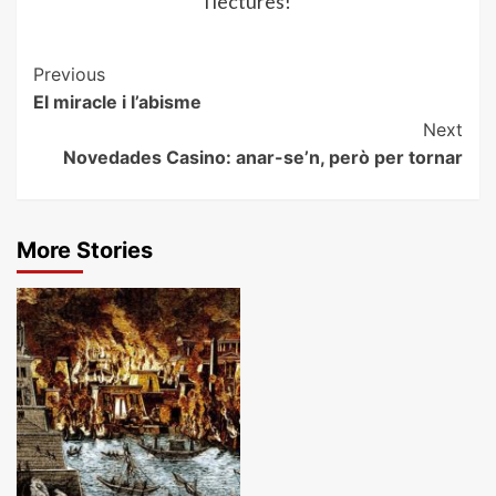
i lectures!
Post
Previous
El miracle i l’abisme
Navigation
Next
Novedades Casino: anar-se’n, però per tornar
More Stories