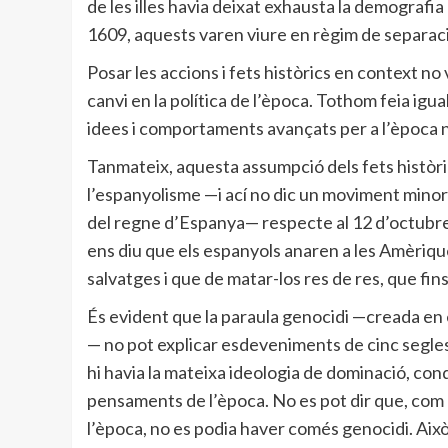
de les illes havia deixat exhausta la demografia 
1609, aquests varen viure en règim de separaci
Posar les accions i fets històrics en context no 
canvi en la política de l’època. Tothom feia igual
idees i comportaments avançats per a l’època no
Tanmateix, aquesta assumpció dels fets històri
l’espanyolisme —i ací no dic un moviment minoritar
del regne d’Espanya— respecte al 12 d’octubre,
ens diu que els espanyols anaren a les Amèriques 
salvatges i que de matar-los res de res, que fins
És evident que la paraula genocidi —creada en e
— no pot explicar esdeveniments de cinc segle
hi havia la mateixa ideologia de dominació, conq
pensaments de l’època. No es pot dir que, com q
l’època, no es podia haver comés genocidi. Aix