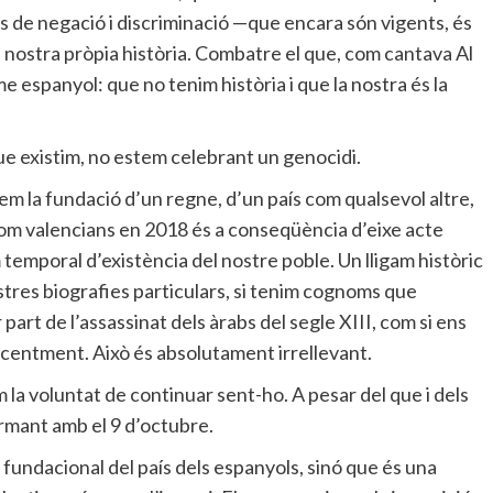
ys de negació i discriminació —que encara són vigents, és
a nostra pròpia història. Combatre el que, com cantava Al
me espanyol: que no tenim història i que la nostra és la
que existim, no estem celebrant un genocidi.
em la fundació d’un regne, d’un país com qualsevol altre,
i som valencians en 2018 és a conseqüència d’eixe acte
 temporal d’existència del nostre poble. Un lligam històric
ostres biografies particulars, si tenim cognoms que
art de l’assassinat dels àrabs del segle XIII, com si ens
centment. Això és absolutament irrellevant.
la voluntat de continuar sent-ho. A pesar del que i dels
irmant amb el 9 d’octubre.
 fundacional del país dels espanyols, sinó que és una