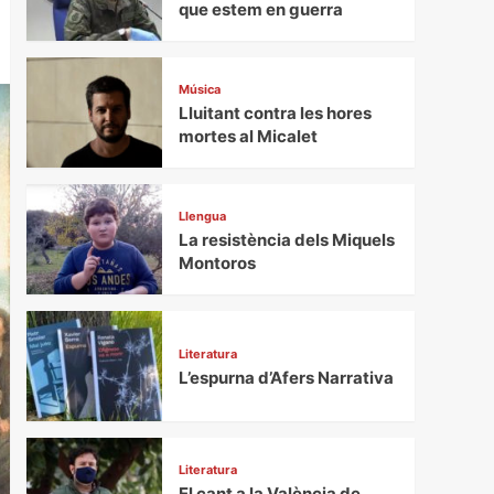
que estem en guerra
Música
Lluitant contra les hores
mortes al Micalet
Llengua
La resistència dels Miquels
Montoros
Literatura
L’espurna d’Afers Narrativa
Literatura
El cant a la València de