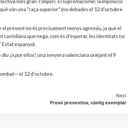
·lectiva més gran: l’imperi. El supremacisme: la imposició
erquè són una “raça superior” (no debades el 12 d’octubre
bre el present no és precisament menys agressiu, ja que el
el castellana que nega, com és d’esperar, les identitats no
l’Estat espanyol.
e diu
¡a por ellos!
, una senyera valenciana onejant el 9
 combat— el 12 d’octubre.
Next
Presó preventiva, càstig exemplar