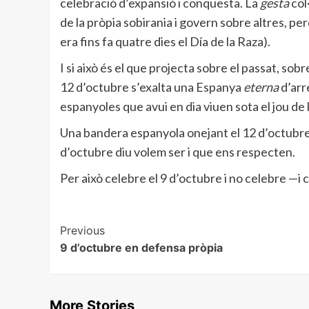
celebració d’expansió i conquesta. La
gesta
col
de la pròpia sobirania i govern sobre altres, p
era fins fa quatre dies el Día de la Raza).
I si això és el que projecta sobre el passat, so
12 d’octubre s’exalta una Espanya
eterna
d’arr
espanyoles que avui en dia viuen sota el jou de 
Una bandera espanyola onejant el 12 d’octubr
d’octubre diu volem ser i que ens respecten.
Per això celebre el 9 d’octubre i no celebre —i
Post
Previous
9 d’octubre en defensa pròpia
Navigation
More Stories