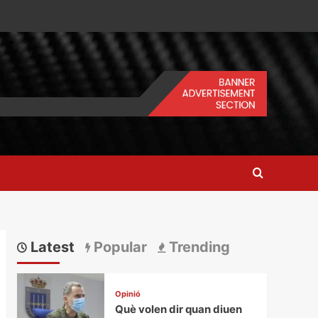
Latest
Popular
Trending
Opinió
Què volen dir quan diuen