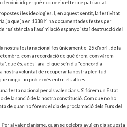
o feminicidi perquè no coneix el terme patriarcat.
opostes i les ideologies. I, en aquest sentit, la festivitat
òria, ja que ja en 1338 hi ha documentades festes per
 resistència a l’assimilació espanyolista i destrucció del
 nostra festa nacional fos únicament el 25 d’abril, de la
 setembre, com a recordació de què érem, com vàrem
”, que és, adés i ara, el que se’n diu “concordia
 la nostra voluntat de recuperar la nostra plenitud
que ningú, un poble més entre els altres.
 una festa nacional per als valencians. Si fórem un Estat
o de la sanció de la nostra constitució. Com que no ho
ta de quan ho fórem: el dia de proclamació dels Furs del
 Per al valencianisme, quan se celebra avui en dia aquesta