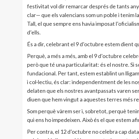
festivitat vol dir remarcar després de tants an
clar— que els valencians som un poble i tenim l
Tall, el que sempre ens havia imposat l’oficialis
d’ells.
És a dir, celebrant el 9 d’octubre estem dient 
Perquè, a més a més, amb el 9 d’octubre celebr
però que té una particularitat: és el nostre. S
fundacional. Per tant, estem establint un lligam
i col·lectiu, és clar: independentment de les n
delaten que els nostres avantpassats varen ser p
diuen que hem vingut a aquestes terres més re
Som perquè vàrem ser i, sobretot, perquè tenim 
qui ens ho impedeixen. Això és el que estem af
Per contra, el 12 d’octubre no celebra cap data