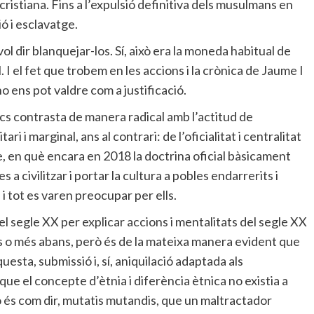
cristiana. Fins a l’expulsió definitiva dels musulmans en
ó i esclavatge.
vol dir blanquejar-los. Sí, això era la moneda habitual de
. I el fet que trobem en les accions i la crònica de Jaume I
 ens pot valdre com a justificació.
cs contrasta de manera radical amb l’actitud de
i i marginal, ans al contrari: de l’oficialitat i centralitat
 en què encara en 2018 la doctrina oficial bàsicament
a civilitzar i portar la cultura a pobles endarrerits i
 i tot es varen preocupar per ells.
l segle XX per explicar accions i mentalitats del segle XX
s o més abans, però és de la mateixa manera evident que
uesta, submissió i, sí, aniquilació adaptada als
ue el concepte d’ètnia i diferència ètnica no existia a
ò és com dir, mutatis mutandis, que un maltractador