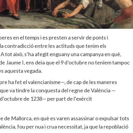
res en el temps i es presten a servir de ponts i
la contradicció entre les actituds que tenim els
. A tot això, s’ha afegit enguany una campanya en què,
e Jaume I, ens deia que el 9 d’octubre no teníem tampoc
nys aquesta vegada.
pre ha fet el valencianisme—, de cap de les maneres
 que va tindre la conquesta del regne de València —
 d’octubre de 1238— per part de l’exèrcit
ne de Mallorca, en què es varen assassinar o expulsar tots
alència, fou per nua i crua necessitat, ja que la repoblació