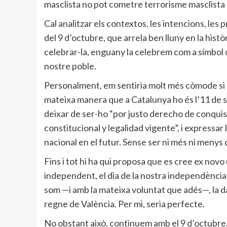
masclista no pot cometre terrorisme masclista 
Cal analitzar els contextos, les intencions, les pr
del 9 d’octubre, que arrela ben lluny en la hist
celebrar-la, enguany la celebrem com a símbol de
nostre poble.
Personalment, em sentiria molt més còmode si la
mateixa manera que a Catalunya ho és l’11 de
deixar de ser-ho “por justo derecho de conquista
constitucional y legalidad vigente”, i expressar
nacional en el futur. Sense ser ni més ni menys 
Fins i tot hi ha qui proposa que es cree ex novo
independent, el dia de la nostra independència 
som —i amb la mateixa voluntat que adés—, la da
regne de València. Per mi, seria perfecte.
No obstant això, continuem amb el 9 d’octubre.