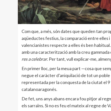
Com que, a més, són dates que queden tan prope
aqüeductes festius, la comparació entre elles i 
valencianistes respecte a elles és ben habitual
amb una caracterització amb la creu gammada d
res a celebrar
. Per tant, vull explicar-me, alme
En primer lloc, per la meua part —cosa que sem
negue el caràcter d’aniquilació de tot un poble
representada per la conquesta de la ciutat el 9
catalanoaragonés.
De fet, uns anys abans encara fou pitjor al reg
els sarraïns. Si no es feu el mateix al regne de V